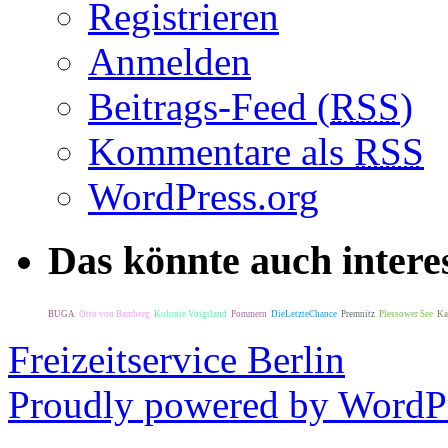
Registrieren
Anmelden
Beitrags-Feed (
RSS
)
Kommentare als
RSS
WordPress.org
Das könnte auch interes
BUGA
Otto von Bamberg
Kolonie Voigtland
Pommern
DieLetzteChance
Premnitz
Plessower See
Ka
Freizeitservice Berlin
Proudly powered by WordPr