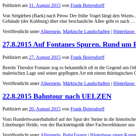
Publiziert am
31. August 2015
von
Frank Beiersdorff
Von Strigleben (Baek) nach Pirow Der frühe Vogel fängt den Wurm-…
Gebäude (der Kuhburg) über eine beschauliche Allee geht es nach 
Veröffentlicht unter
Allgemein
,
Märkische Landschaften
|
Hinterlass
27.8.2015 Auf Fontanes Spuren. Rund um 
Publiziert am
27. August 2015
von
Frank Beiersdorff
Bereits Theodor Fontane zog es bekanntlich oft in die Gegend um Od
malerischen Lage und seiner gepflegten Art mit einem thüringischen
Veröffentlicht unter
Allgemein
,
Märkische Landschaften
|
Hinterlass
22.8.2015 Bahntour nach UELZEN
Publiziert am
20. August 2015
von
Frank Beiersdorff
Vom Hundertwasserbahnhof auf der Spur der Steine in die historisc
Lüneburger Heide, von der Backsteingotik über Fachwerkhäuser aus
Veröffentlicht unter
Allgemein
,
BahnTouren
|
Hinterlasse einen Kom