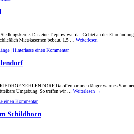
d
he Siedlungskerne. Das eine Treptow war das Gebiet an der Einmündung d
hließlich Mietskasernen bebaut. 1,5 …
Weiterlesen
→
gänge
|
Hinterlasse einen Kommentar
lendorf
RIEDHOF ZEHLENDORF Da offenbar noch länger warmes Sommerwetter h
mittelbare Umgebung. So treffen wir …
Weiterlesen
→
sse einen Kommentar
um Schildhorn