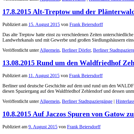
17.8.2015 Alt-Treptow und der Plänterwal
Publiziert am
15. August 2015
von
Frank Beiersdorff
Das alte Treptow hatte einst zu verschiedenen Zeiten unterschiedlic
Landwehrkanals und mit Gewerbe und großen Siedlungshäusern einsc
Veröffentlicht unter
Allgemein
,
Berliner Dörfer
,
Berliner Stadtspazier
13.08.2015 Rund um den Waldfriedhof Zeh
Publiziert am
11. August 2015
von
Frank Beiersdorff
Berliner und deutsche Geschichte auf dem und rund um den WALDF
diesen Spaziergang auf den Waldfriedhof Zehlendorf und dessen un
Veröffentlicht unter
Allgemein
,
Berliner Stadtspaziergänge
|
Hinterla
10.8.2015 Auf Jaczos Spuren von Gatow z
Publiziert am
9. August 2015
von
Frank Beiersdorff