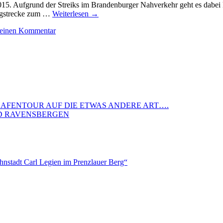
015. Aufgrund der Streiks im Brandenburger Nahverkehr geht es dab
eigstrecke zum …
Weiterlesen
→
e einen Kommentar
 HAFENTOUR AUF DIE ETWAS ANDERE ART….
ND RAVENSBERGEN
nstadt Carl Legien im Prenzlauer Berg“