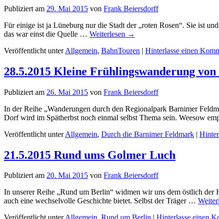
Publiziert am
29. Mai 2015
von
Frank Beiersdorff
Für einige ist ja Lüneburg nur die Stadt der „roten Rosen“. Sie ist u
das war einst die Quelle …
Weiterlesen
→
Veröffentlicht unter
Allgemein
,
BahnTouren
|
Hinterlasse einen Kom
28.5.2015 Kleine Frühlingswanderung vo
Publiziert am
26. Mai 2015
von
Frank Beiersdorff
In der Reihe „Wanderungen durch den Regionalpark Barnimer Feldmar
Dorf wird im Spätherbst noch einmal selbst Thema sein. Weesow em
Veröffentlicht unter
Allgemein
,
Durch die Barnimer Feldmark
|
Hinte
21.5.2015 Rund ums Golmer Luch
Publiziert am
20. Mai 2015
von
Frank Beiersdorff
In unserer Reihe „Rund um Berlin“ widmen wir uns dem östlich der H
auch eine wechselvolle Geschichte bietet. Selbst der Träger …
Weiter
Veröffentlicht unter
Allgemein
,
Rund um Berlin
|
Hinterlasse einen 