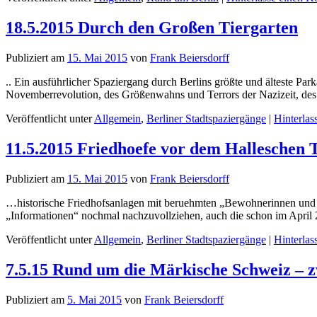
18.5.2015 Durch den Großen Tiergarten
Publiziert am
15. Mai 2015
von
Frank Beiersdorff
.. Ein ausführlicher Spaziergang durch Berlins größte und älteste Pa
Novemberrevolution, des Größenwahns und Terrors der Nazizeit, de
Veröffentlicht unter
Allgemein
,
Berliner Stadtspaziergänge
|
Hinterla
11.5.2015 Friedhoefe vor dem Halleschen 
Publiziert am
15. Mai 2015
von
Frank Beiersdorff
…historische Friedhofsanlagen mit beruehmten „Bewohnerinnen und B
„Informationen“ nochmal nachzuvollziehen, auch die schon im Apri
Veröffentlicht unter
Allgemein
,
Berliner Stadtspaziergänge
|
Hinterla
7.5.15 Rund um die Märkische Schweiz –
Publiziert am
5. Mai 2015
von
Frank Beiersdorff