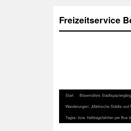
Freizeitservice B
Start
Bösemüllers Stadtspaziergän
Wanderungen: „Märkische Städte und 
Tages- bzw. Halbtagsfahrten per Bus 