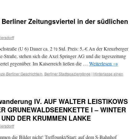
Berliner Zeitungsviertel in der südlichen
iersdorff
hstraße (U 6) Dauer ca. 2 ½ Std. Preis: 5,-€ An der Kreuzberger
e-Straße, stehen sich die Axel Springer AG und die tageszeitung
viertel gegenüber. Im Kaiserreich ließen die …
Weiterlesen
→
eze-Berliner Geschichte/n
,
Berliner Stadtspaziergänge
|
Hinterlasse einen
dtwanderung IV. AUF WALTER LEISTIKOWS
R GRUNEWALDSEENKETTE I – WINTER
 UND DER KRUMMEN LANKE
iersdorff
men die Bilder nicht! Treffpunkt/Start: auf dem S-Bahnhof