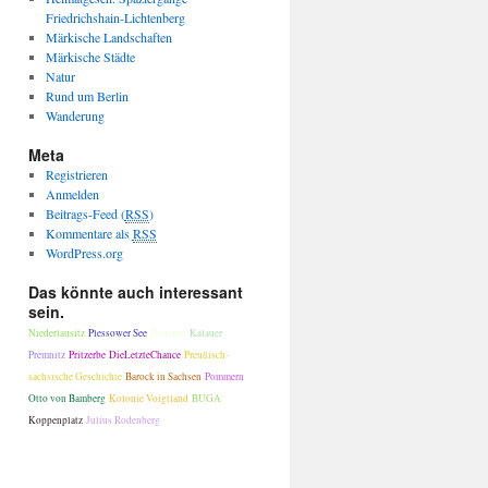
Friedrichshain-Lichtenberg
Märkische Landschaften
Märkische Städte
Natur
Rund um Berlin
Wanderung
Meta
Registrieren
Anmelden
Beitrags-Feed (
RSS
)
Kommentare als
RSS
WordPress.org
Das könnte auch interessant
sein.
Niederlausitz
Plessower See
Demmin
Kalauer
Premnitz
Pritzerbe
DieLetzteChance
Preußisch-
sächsische Geschichte
Barock in Sachsen
Pommern
Otto von Bamberg
Kolonie Voigtland
BUGA
Koppenplatz
Julius Rodenberg