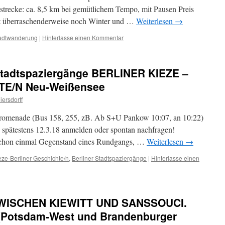
strecke: ca. 8,5 km bei gemütlichem Tempo, mit Pausen Preis
 ist überraschenderweise noch Winter und …
Weiterlesen
→
tadtwanderung
|
Hinterlasse einen Kommentar
Stadtspaziergänge BERLINER KIEZE –
E/N Neu-Weißensee
iersdorff
promenade (Bus 158, 255, zB. Ab S+U Pankow 10:07, an 10:22)
bis spätestens 12.3.18 anmelden oder spontan nachfragen!
 schon einmal Gegenstand eines Rundgangs, …
Weiterlesen
→
eze-Berliner Geschichte/n
,
Berliner Stadtspaziergänge
|
Hinterlasse einen
ZWISCHEN KIEWITT UND SANSSOUCI.
otsdam-West und Brandenburger