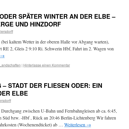
 ODER SPÄTER WINTER AN DER ELBE –
RGE UND HINZDORF
iersdorff
 (bei kaltem Wetter in der oberen Halle vor Abgang warten),
t RE 2, Gleis 2 9:10 Ri. Schwerin Hbf, Fahrt im 2. Wagen von
→
Landschaften
|
Hinterlasse einen Kommentar
 – STADT DER FLIESEN ODER: EIN
DER ELBE
rsdorff
g. Durchgang zwischen U-Bahn und Fernbahngleisen ab ca. 6:45,
n Süd bzw. -Hbf , Rück an 20:46 Berlin-Lichtenberg Wir fahren
 Fahrkosten (Wochenendticket) ab …
Weiterlesen
→