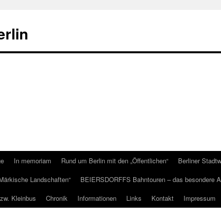
erlin
ge
In memoriam
Rund um Berlin mit den „Öffentlichen“
Berliner Stadt
Märkische Landschaften“
BEIERSDORFFS Bahntouren – das besondere A
bzw. Kleinbus
Chronik
Informationen
Links
Kontakt
Impressum