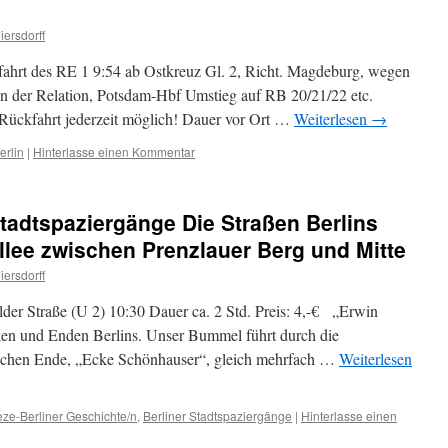
iersdorff
fahrt des RE 1 9:54 ab Ostkreuz Gl. 2, Richt. Magdeburg, wegen
 in der Relation, Potsdam-Hbf Umstieg auf RB 20/21/22 etc.
 Rückfahrt jederzeit möglich! Dauer vor Ort …
Weiterlesen
→
rlin
|
Hinterlasse einen Kommentar
tadtspaziergänge Die Straßen Berlins
llee zwischen Prenzlauer Berg und Mitte
iersdorff
er Straße (U 2) 10:30 Dauer ca. 2 Std. Preis: 4,-€ „Erwin
cken und Enden Berlins. Unser Bummel führt durch die
lichen Ende, „Ecke Schönhauser“, gleich mehrfach …
Weiterlesen
eze-Berliner Geschichte/n
,
Berliner Stadtspaziergänge
|
Hinterlasse einen