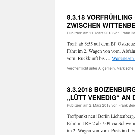
8.3.18 VORFRÜHLING
ZWISCHEN WITTENBE
Publiziert am
11. März 2018
von
Frank Be
Treff: ab 8:55 auf dem Bf. Ostkreuz
Fahrt im 2. Wagen von vorn. Abfahr
vorn. Rückkunft bis …
Weiterlesen
Veröffentlicht unter
Allgemein
,
Märkische 
3.3.2018 BOIZENBURG
„LÜTT VENEDIG“ AN 
Publiziert am
2. März 2018
von
Frank Beie
Treffpunkt neu! Berlin Lichtenber
Fahrt mit RE 2 ab 7:09 via Schweri
im 2. Wagen von vorn. Preis inkl.