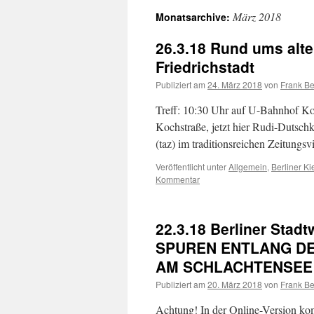
März 2018
Monatsarchive:
26.3.18 Rund ums alte 
Friedrichstadt
Publiziert am
24. März 2018
von
Frank Be
Treff: 10:30 Uhr auf U-Bahnhof Koc
Kochstraße, jetzt hier Rudi-Dutschk
(taz) im traditionsreichen Zeitungs
Veröffentlicht unter
Allgemein
,
Berliner Ki
Kommentar
22.3.18 Berliner Sta
SPUREN ENTLANG DE
AM SCHLACHTENSEE
Publiziert am
20. März 2018
von
Frank Be
Achtung! In der Online-Version kom