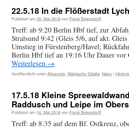
22.5.18 In die Flößerstadt Lyc
Publiziert am
25. Mai 2018
von
Frank Beiersdorff
Treff: ab 9:20 Berlin Hbf tief, zur Abfa
Stralsund 9:42 (Gleis 5/6, auf akt. Gleis
Umstieg in Fürstenberg/Havel; Rückfahrt
Berlin Hbf tief an 19:16 Uhr Dauer vor 
Weiterlesen
→
Veröffentlicht unter
Allgemein
,
Märkische Städte
,
Natur
|
Hinter
17.5.18 Kleine Spreewaldwan
Raddusch und Leipe im Ober
Publiziert am
16. Mai 2018
von
Frank Beiersdorff
Treff: ab 8:35 auf dem Bf. Ostkreuz, ob