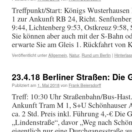
Treffpunkt/Start: Königs Wusterhausen 
1 zur Ankunft RB 24, Richt. Senftenb
9:44, Lichtenberg 9:53, Ostkreuz 9:58,
Sie können aber auch mit der S-Bahn od
erwarte Sie am Gleis 1. Rückfahrt vo
Veröffentlicht unter
Allgemein
,
Natur
,
Rund um Berlin
|
Hinterla
23.4.18 Berliner Straßen: Die 
Publiziert am
1. Mai 2018
von
Frank Beiersdorff
Treff: 10:30 Uhr Straßenbahn/Bus-Hast
Ankunft Tram M 1, S+U Schönhauser Al
ca. 2 Std. Preis inkl. Führung 4,-€ Die 
„Lindenstraße“, davor „Weg nach Schön
eigentlich nur eine Durchgangsstraße 