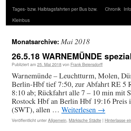
Tages- bzw. Halbtagsfahrten per Bus bzw.
Chronik
Inf
Kleinbus
Mai 2018
Monatsarchive:
26.5.18 WARNEMÜNDE spezia
Publiziert am
25. Mai 2018
von
Frank Beiersdorff
Warnemünde – Leuchtturm, Molen, Dün
Berlin-Hbf tief 7:50, zur Abfahrt RE 
8:10 ab; Rückfahrt alle 7 – 10 min mit
Rostock Hbf an Berlin Hbf 19:16 Preis i
(SWT), allen …
Weiterlesen
→
Veröffentlicht unter
Allgemein
,
Märkische Städte
|
Hinterlasse 