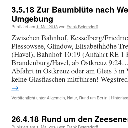
3.5.18 Zur Baumblüte nach We
Umgebung
Publiziert am
1. Mai 2018
von
Frank Beiersdorff
Zwischen Bahnhof, Kesselberg/Friedri
Plessowsee, Glindow, Elisabethhöhe Tre
(Havel), Bahnhof 10:19 (Anfahrt RE 1 
Brandenburg/Havel, ab Ostkreuz 9:24…)
Abfahrt in Ostkreuz oder am Gleis 3 in 
keine Glasflaschen mitführen! Wegstre
→
Veröffentlicht unter
Allgemein
,
Natur
,
Rund um Berlin
|
Hinterla
26.4.18 Rund um den Zeesene
Publiziert am
1. Mai 2018
von
Frank Beiersdorff