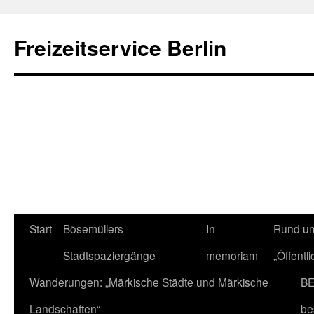
Freizeitservice Berlin
Start
Bösemüllers
In
Rund um
Stadtspaziergänge
memoriam
„Öffentl
Wanderungen: „Märkische Städte und Märkische
BE
Landschaften“
be