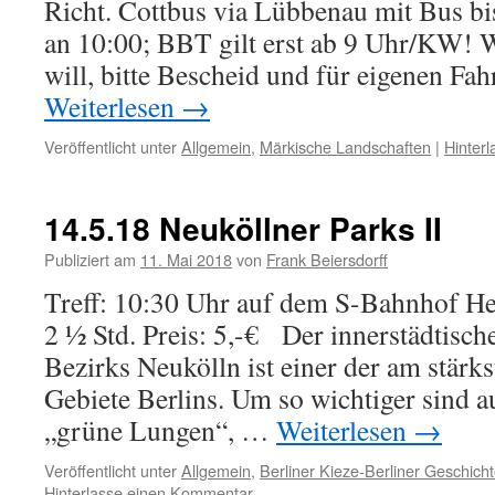
Richt. Cottbus via Lübbenau mit Bus b
an 10:00; BBT gilt erst ab 9 Uhr/KW! W
will, bitte Bescheid und für eigenen Fa
Weiterlesen
→
Veröffentlicht unter
Allgemein
,
Märkische Landschaften
|
Hinter
14.5.18 Neuköllner Parks II
Publiziert am
11. Mai 2018
von
Frank Beiersdorff
Treff: 10:30 Uhr auf dem S-Bahnhof H
2 ½ Std. Preis: 5,-€ Der innerstädtische
Bezirks Neukölln ist einer der am stärks
Gebiete Berlins. Um so wichtiger sind a
„grüne Lungen“, …
Weiterlesen
→
Veröffentlicht unter
Allgemein
,
Berliner Kieze-Berliner Geschicht
Hinterlasse einen Kommentar