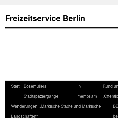
Freizeitservice Berlin
Start
Bösemüllers
In
Rund um
Stadtspaziergänge
memoriam
„Öffentl
Wanderungen: „Märkische Städte und Märkische
BE
Landschaften“
be